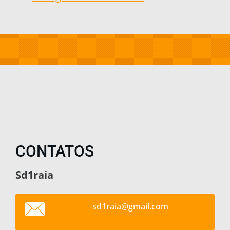
CONTATOS
Sd1raia
sd1raia@
gmail.co
m