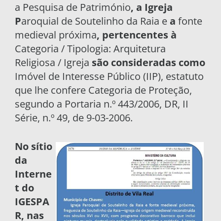
a Pesquisa de Património
, a Igreja
P
aroquial de Soutelinho da Raia e
a
fonte
medieval próxima
, pertencentes à
Categoria / Tipologia: Arquitetura
Religiosa / Igreja
são consideradas como
Imóvel de Interesse Público (IIP), estatuto
que lhe confere Categoria de Proteção,
segundo a Portaria n.º 443/2006, DR, II
Série, n.º 49, de 9-03-2006.
No sítio
da
Interne
t do
IGESPA
R, nas