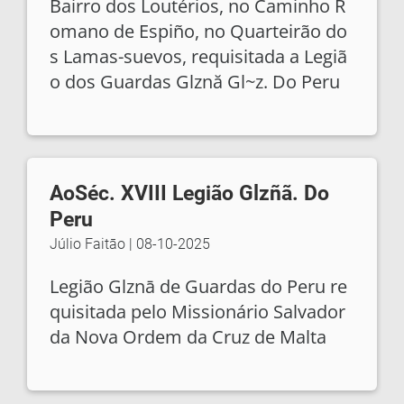
Bairro dos Loutérios, no Caminho R
omano de Espiño, no Quarteirão do
s Lamas-suevos, requisitada a Legiã
o dos Guardas Glznă Gl~z. Do Peru
AoSéc. XVIII Legião Glzñã. Do
Peru
Júlio Faitāo
|
08-10-2025
Legião Glznā de Guardas do Peru re
quisitada pelo Missionário Salvador
da Nova Ordem da Cruz de Malta