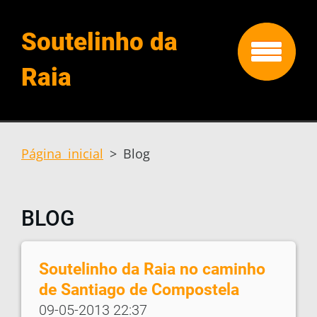
Soutelinho da
Raia
Página inicial
>
Blog
BLOG
Soutelinho da Raia no caminho
de Santiago de Compostela
09-05-2013 22:37