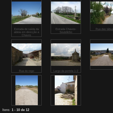
Estrada de saída da
Estrada Chaves-
Rua das tábu
aldeia em direcção a
Soutelinho
Chaves
Rua do rego
Largo da portela 1-2
Itens:
1 - 10 de 12