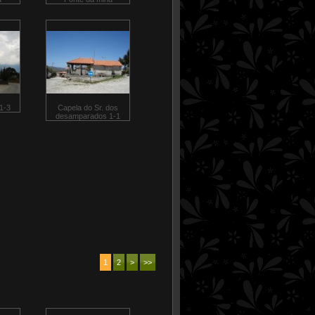
 1-3
Capela do Sr. dos
desamparados 1-1
1
2
>
>>