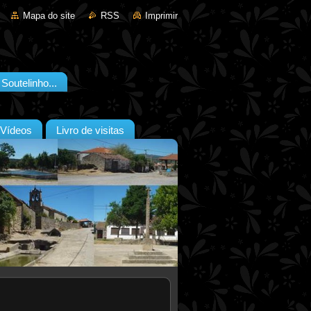
Mapa do site
RSS
Imprimir
outelinho...
Vídeos
Livro de visitas