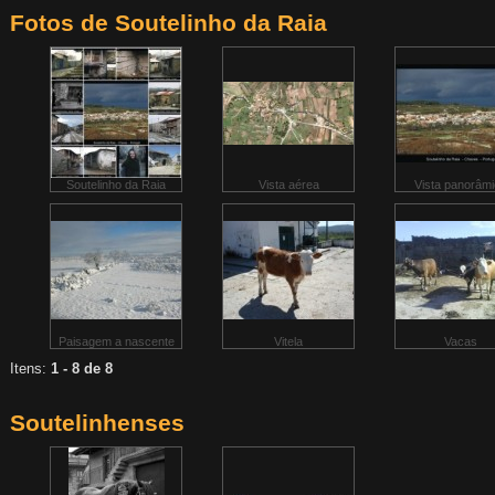
Fotos de Soutelinho da Raia
Soutelinho da Raia
Vista aérea
Vista panorâm
Paisagem a nascente
Vitela
Vacas
Itens:
1 - 8 de 8
Soutelinhenses