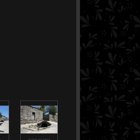
a
Fonte da mina