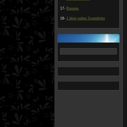
17-
Bouses
18-
1 blog sobre Soutelinho