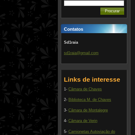
Contatos
Sd1raia
sd1raia@
gmail.co
m
Links de interesse
1-
Câmara de Chaves
2-
Biblioteca M. de Chaves
3-
Câmara de Montalegre
4-
Câmara de Verin
5-
Camionetas Autoviação do