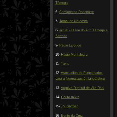
Tâmega
6-
Camionetas Rodonorte
7-
Jornal do Nordeste
8-
@tual - Diário do Alto Tâmega e
Barroso
9-
Rádio Larouco
10-
Rádio Montalegre
11-
Táxis
12-
Asociación de Funcionarios
para a Normalización Lingüística
13-
Arquivo Distrital de Vila Real
14-
Couto mixto
15-
TV Barroso
16-
Bento da Cruz