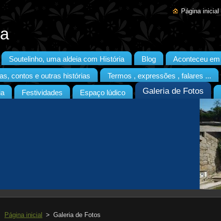
Página inicial
ia
Soutelinho, uma aldeia com História
Blog
Aconteceu em S
as, contos e outras histórias
Termos , expressões , falares ...
Galeria de Fotos
ia
Festividades
Espaço lúdico
Página inicial
>
Galeria de Fotos