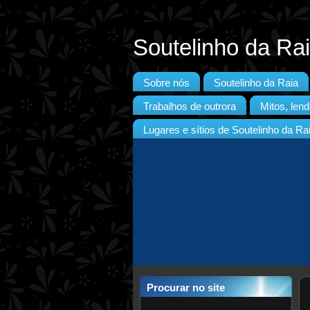
Soutelinho da Ra
Sobre nós
Soutelinho da Raia
Trabalhos de outrora
Mitos, lend
Lugares e sítios de Soutelinho da Ra
Procurar no site