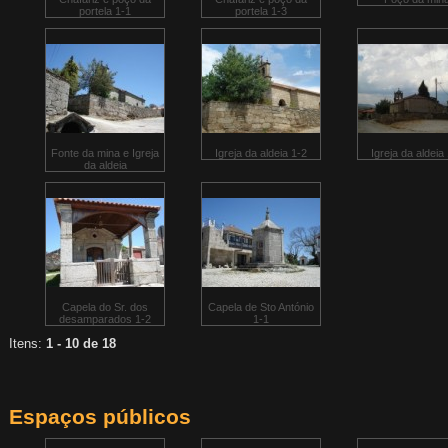
portela 1-1
portela 1-3
Fonte da mina e Igreja
Igreja da aldeia 1-2
Igreja da aldeia
da aldeia
Capela do Sr. dos
Capela de Sto António
desamparados 1-2
1-1
Itens:
1 - 10 de 18
Espaços públicos