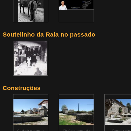
Soutelinho da Raia no passado
Construções
Chafariz e poço da
Chafariz e poço da
Poço da min