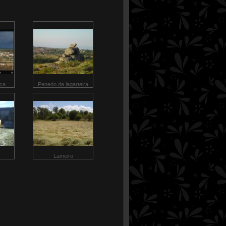
ica
Penedo da lagarteira
Lameiro