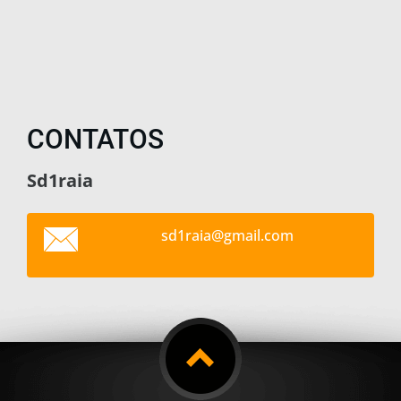
CONTATOS
Sd1raia
sd1raia@
gmail.co
m