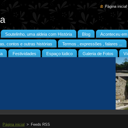
Página inicial
ia
Soutelinho, uma aldeia com História
Blog
Aconteceu em S
as, contos e outras histórias
Termos , expressões , falares ...
ia
Festividades
Espaço lúdico
Galeria de Fotos
Ví
Página inicial
>
Feeds RSS