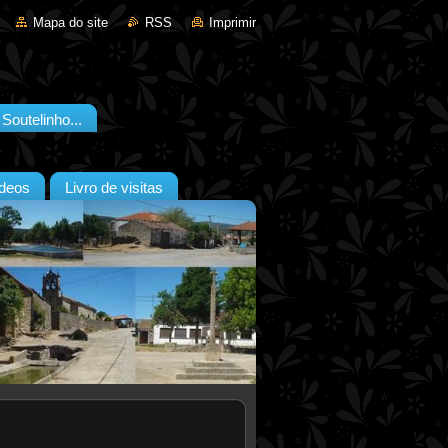
Mapa do site
RSS
Imprimir
outelinho...
deos
Livro de visitas