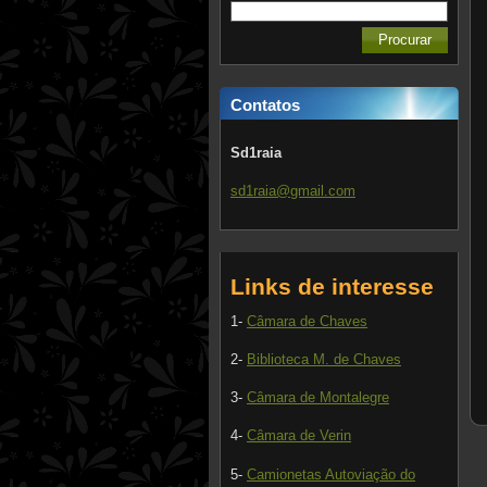
Contatos
Sd1raia
sd1raia@
gmail.co
m
Links de interesse
1-
Câmara de Chaves
2-
Biblioteca M. de Chaves
3-
Câmara de Montalegre
4-
Câmara de Verin
5-
Camionetas Autoviação do