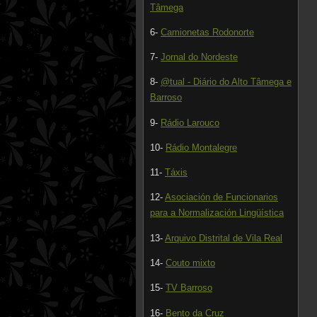
Tâmega
6-
Camionetas Rodonorte
7-
Jornal do Nordeste
8-
@tual - Diário do Alto Tâmega e
Barroso
9-
Rádio Larouco
10-
Rádio Montalegre
11-
Táxis
12-
Asociación de Funcionarios
para a Normalización Lingüística
13-
Arquivo Distrital de Vila Real
14-
Couto mixto
15-
TV Barroso
16-
Bento da Cruz