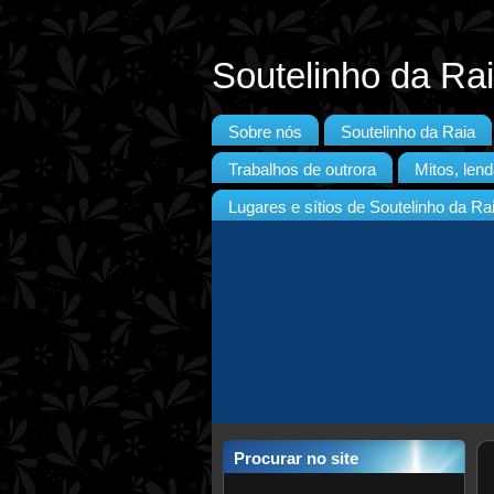
Soutelinho da Ra
Sobre nós
Soutelinho da Raia
Trabalhos de outrora
Mitos, lend
Lugares e sítios de Soutelinho da Ra
Procurar no site