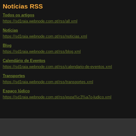
Notícias RSS
Todos os artigos
https://sd1raia.webnode.com.pt/rss/all.xml
Notícias
https://sd1raia.webnode.com.pt/rss/noticias.xml
Blog
https://sd1raia.webnode.com.pt/rss/blog.xml
Calendário de Eventos
https://sd1raia.webnode.com.pt/rss/calendario-de-eventos.xml
Transportes
https://sd1raia.webnode.com.pt/rss/transportes.xml
Espaço lúdico
https://sd1raia.webnode.com.pt/rss/espa%c3%a7o-ludico.xml