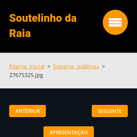
Soutelinho da
Raia
Página inicial
>
Espaços públicos
>
27675325.jpg
ANTERIOR
SEGUINTE
APRESENTAÇÃO