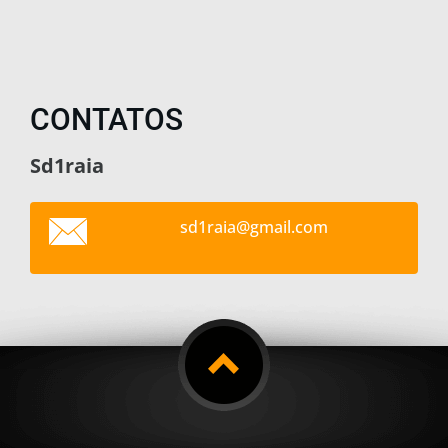
CONTATOS
Sd1raia
sd1raia@
gmail.co
m