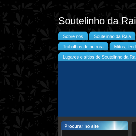
Soutelinho da Ra
Sobre nós
Soutelinho da Raia
Trabalhos de outrora
Mitos, lend
Lugares e sítios de Soutelinho da Ra
Procurar no site