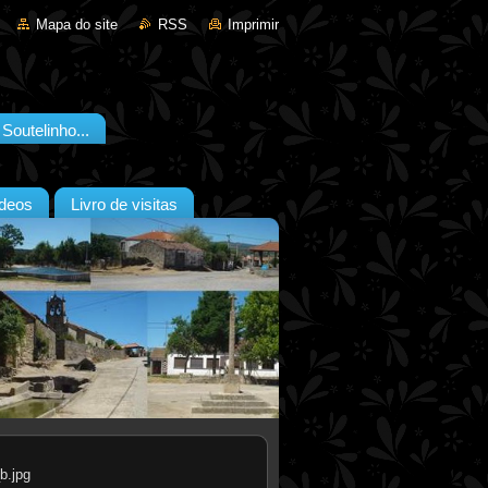
Mapa do site
RSS
Imprimir
outelinho...
deos
Livro de visitas
b.jpg