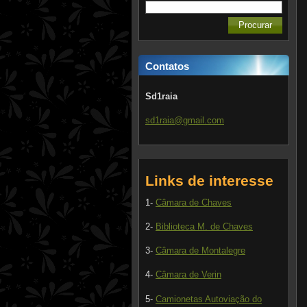
Contatos
Sd1raia
sd1raia@
gmail.co
m
Links de interesse
1-
Câmara de Chaves
2-
Biblioteca M. de Chaves
3-
Câmara de Montalegre
4-
Câmara de Verin
5-
Camionetas Autoviação do