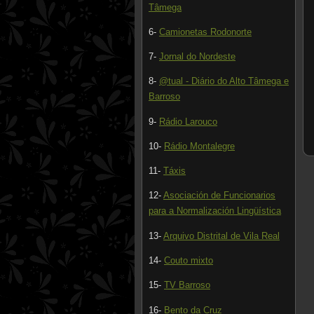
Tâmega
6-
Camionetas Rodonorte
7-
Jornal do Nordeste
8-
@tual - Diário do Alto Tâmega e
Barroso
9-
Rádio Larouco
10-
Rádio Montalegre
11-
Táxis
12-
Asociación de Funcionarios
para a Normalización Lingüística
13-
Arquivo Distrital de Vila Real
14-
Couto mixto
15-
TV Barroso
16-
Bento da Cruz