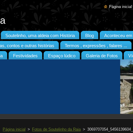
Página inicial
ia
Soutelinho, uma aldeia com História
Blog
Aconteceu em S
as, contos e outras histórias
Termos , expressões , falares ...
ia
Festividades
Espaço lúdico
Galeria de Fotos
Ví
Página inicial
>
Fotos de Soutelinho da Raia
>
3069707054_5456139604_