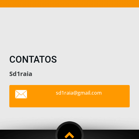
CONTATOS
Sd1raia
sd1raia@
gmail.co
m