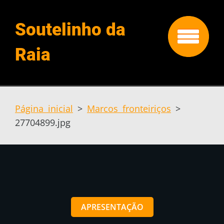
Soutelinho da
Raia
Página inicial
>
Marcos fronteiriços
>
27704899.jpg
APRESENTAÇÃO