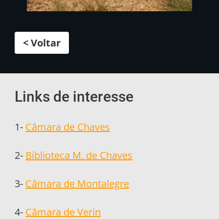
< Voltar
Links de interesse
1-
Câmara de Chaves
2-
Biblioteca M. de Chaves
3-
Câmara de Montalegre
4-
Câmara de Verin