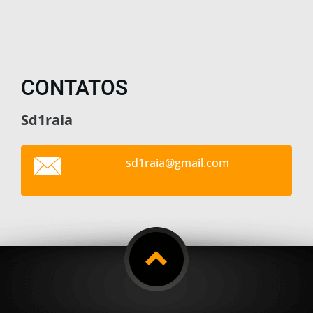
CONTATOS
Sd1raia
sd1raia@
gmail.co
m