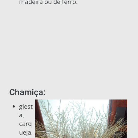
madeira ou de ferro.
Chamiça:
giest
a,
carq
ueja.