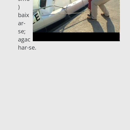
)
baix
ar-
se
;
agac
har-se.