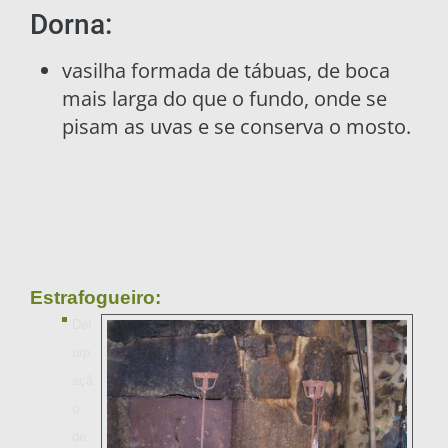
Dorna:
vasilha formada de tábuas, de boca
mais larga do que o fundo, onde se
pisam as uvas e se conserva o mosto.
Estrafogueiro:
Det
urp
açã
o
de