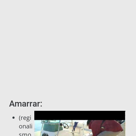
Amarrar:
(regi
onali
smo