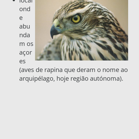
local
ond
e
abu
nda
m os
açor
es
(aves de rapina que deram o nome ao
arquipélago, hoje região autónoma).