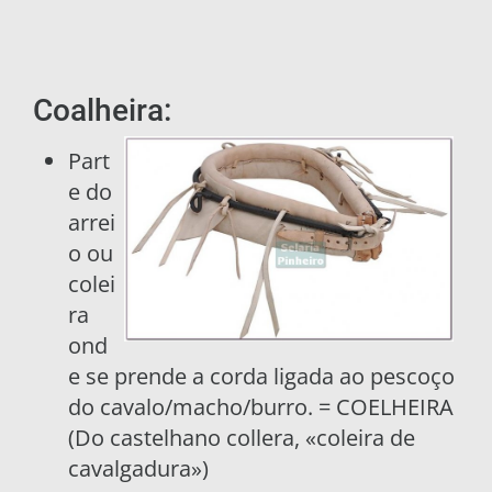
Coalheira:
Part
e do
arrei
o ou
colei
ra
ond
e se prende a corda ligada ao pescoço
do cavalo/macho/burro. = COELHEIRA
(Do castelhano collera, «coleira de
cavalgadura»)