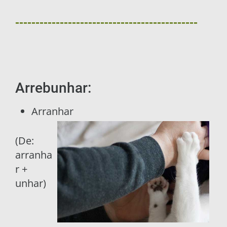
------------------------------
---------------
Arrebunhar:
Arranhar
(De:
arranha
r +
unhar)