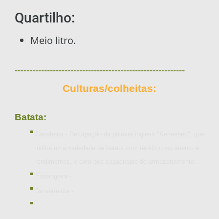
Quartilho:
Meio litro.
----------------------------------------------------------
Culturas/colheitas:
Batata:
Canabeca - Deturpação da palavra inglesa "Kennebec", que
indica uma variedade de batata com rápido crescimento e
rendimentos, e com boa capacidade de armazenamento.
Estrangeira -
Da semente -